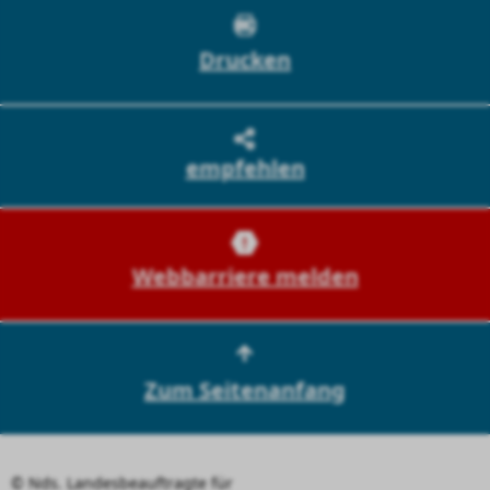
Drucken
empfehlen
Webbarriere melden
Zum Seitenanfang
© Nds. Landesbeauftragte für