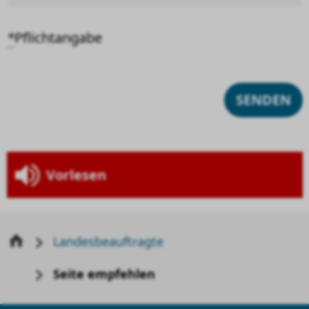
*
Pflichtangabe
Vorlesen
Landesbeauftragte
Seite empfehlen