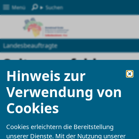
Menü
Suchen
Landesbeauftragte
Seite empfehlen
Hinweis zur
Felder mit einem * sind Pflichtfelder und
Verwendung von
müssen ausgefüllt werden
Cookies
Ihre Angaben
Cookies erleichtern die Bereitstellung
Empfänger
*
unserer Dienste. Mit der Nutzung unserer