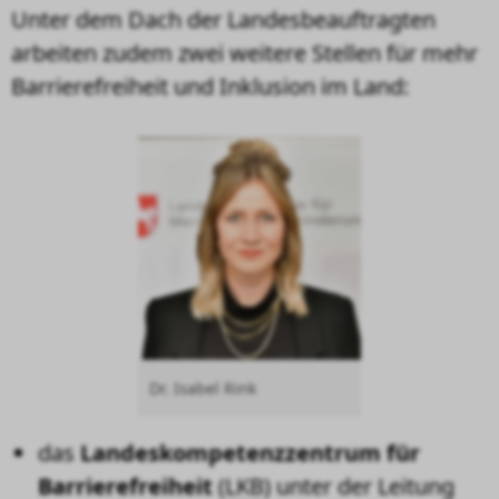
Unter dem Dach der Landesbeauftragten
arbeiten zudem zwei weitere Stellen für mehr
Barrierefreiheit und Inklusion im Land:
Dr. Isabel Rink
das
Landeskompetenzzentrum für
Barrierefreiheit
(
LKB
) unter der Leitung