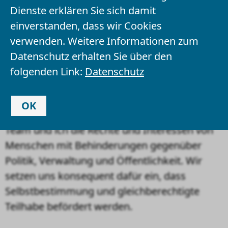
Dienste erklären Sie sich damit
einverstanden, dass wir Cookies
Annetraud Grote
verwenden. Weitere Informationen zum
auf der Seite der
Niedersächsischen
Datenschutz erhalten Sie über den
Landesbeauftragten für Menschen mit
folgenden Link:
Datenschutz
Behinderungen
(
LMB
) Annetraud Grote.
OK
Als Teil der Landesregierung vertreten mein
Team und ich die Rechte und Interessen von
Menschen mit Behinderungen gegenüber
Politik, Verwaltung und Öffentlichkeit. Wir
setzen uns konsequent dafür ein, dass
Selbstbestimmung und gleichberechtigte
Teilhabe befördert werden.