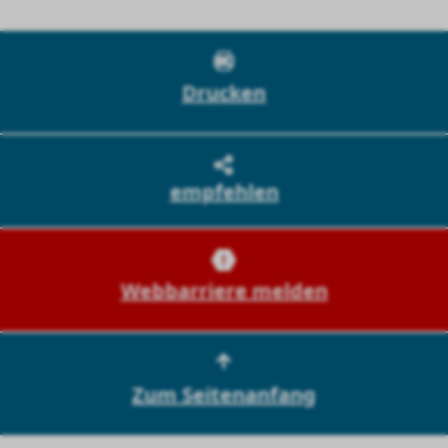
Drucken
empfehlen
Webbarriere melden
Zum Seitenanfang