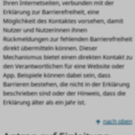
Ihren Internetseiten, verbunden mit der
Erklärung zur Barrierefreiheit, eine
Möglichkeit des Kontaktes vorsehen, damit
Nutzer und Nutzerinnen ihnen
Rückmeldungen zur fehlenden Barrierefreiheit
direkt übermitteln können. Dieser
Mechanismus bietet einen direkten Kontakt zu
den Verantwortlichen für eine Website oder
App. Beispiele können dabei sein, dass
Barrieren bestehen, die nicht in der Erklärung
beschrieben sind oder der Hinweis, dass die
Erklärung älter als ein Jahr ist.
nach oben