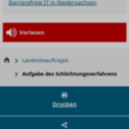
Barrierefreie IT in Niedersachsen
Vorlesen
Landesbeauftragte
Aufgabe des Schlichtungsverfahrens
Drucken