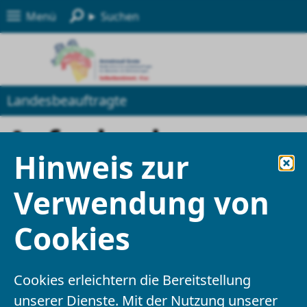
Menü
Suchen
Landesbeauftragte
Aufgabe des
Hinweis zur
Schlichtungsverfah
Verwendung von
rens
Cookies
im Sinne des Durchsetzungsverfahrens
Artikels 9 der Richtlinie (EU) 2016/2102
Cookies erleichtern die Bereitstellung
unserer Dienste. Mit der Nutzung unserer