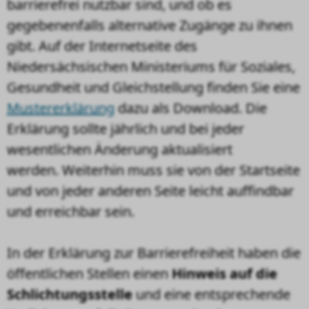
barrierefrei nutzbar sind, und ob es
gegebenenfalls alternative Zugänge zu ihnen
gibt. Auf der Internetseite des
Niedersächsischen Ministeriums für Soziales,
Gesundheit und Gleichstellung finden Sie eine
Mustererklärung
dazu als Download. Die
Erklärung sollte jährlich und bei jeder
wesentlichen Änderung aktualisiert
werden. Weiterhin muss sie von der Startseite
und von jeder anderen Seite leicht auffindbar
und erreichbar sein.
In der Erklärung zur Barrierefreiheit haben die
öffentlichen Stellen einen
Hinweis auf die
Schlichtungsstelle
und eine entsprechende