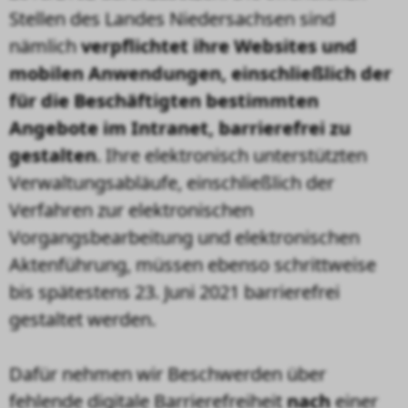
Stellen des Landes Niedersachsen sind
nämlich
verpflichtet ihre Websites und
mobilen Anwendungen, einschließlich der
für die Beschäftigten bestimmten
Angebote im Intranet, barrierefrei zu
gestalten
. Ihre elektronisch unterstützten
Verwaltungsabläufe, einschließlich der
Verfahren zur elektronischen
Vorgangsbearbeitung und elektronischen
Aktenführung, müssen ebenso schrittweise
bis spätestens 23. Juni 2021 barrierefrei
gestaltet werden.
Dafür nehmen wir Beschwerden über
fehlende digitale Barrierefreiheit
nach
einer