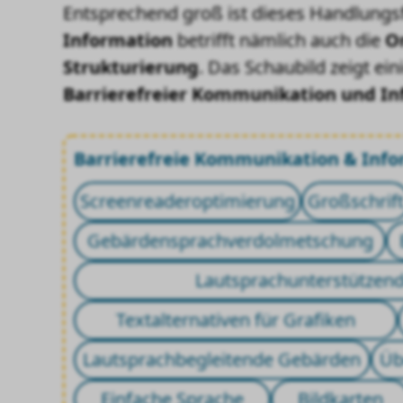
Entsprechend groß ist dieses Handlungs
Information
betrifft nämlich auch die
O
Strukturierung
. Das Schaubild zeigt ei
Barrierefreier Kommunikation und In
Barrierefreie Kommunikation & Inf
Screenreaderoptimierung
Großschrif
Gebärdensprachverdolmetschung
Lautsprachunterstützen
Textalternativen für Grafiken
Lautsprachbegleitende Gebärden
Üb
Einfache Sprache
Bildkarten