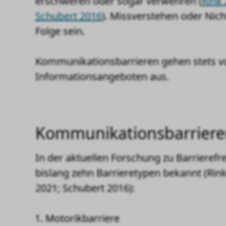
erschweren oder sogar verwehren (
Rink
Schubert 2016
). Missverstehen oder Nic
Folge sein.
Kommunikationsbarrieren gehen stets v
Informationsangeboten aus.
Kommunikationsbarrier
In der aktuellen Forschung zu Barrieref
bislang zehn Barrieretypen bekannt (Rink
2021; Schubert 2016):
Motorikbarriere