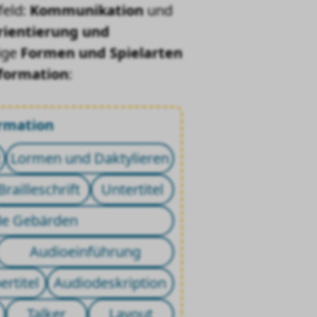
feld:
Kommunikation
und
rientierung und
nige
Formen und Spielarten
formation
:
ormation
t
Lormen und Daktylieren
Brailleschrift
Untertitel
de Gebärden
Audioeinführung
ertitel
Audiodeskription
Talker
Layout