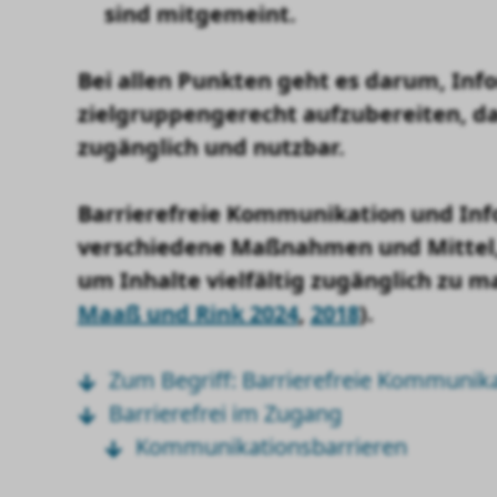
sind mitgemeint.
Bei allen Punkten geht es darum,
Inf
zielgruppengerecht
aufzubereiten, da
zugänglich und nutzbar
.
Barrierefreie Kommunikation und In
verschiedene Maßnahmen und Mittel, 
um Inhalte vielfältig zugänglich zu m
Maaß und Rink 2024
,
2018
).
Zum Begriff: Barrierefreie Kommunik
Barrierefrei im Zugang
Kommunikationsbarrieren