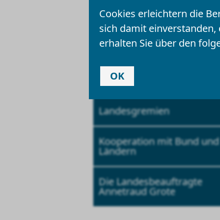
Vorlesen
Cookies erleichtern die Be
sich damit einverstanden,
erhalten Sie über den folg
Team und Kontakt
OK
Aufgaben
Landesgremien
Kooperation mit Bund und
Ländern
Die Landesbeauftragte
Annetraud Grote