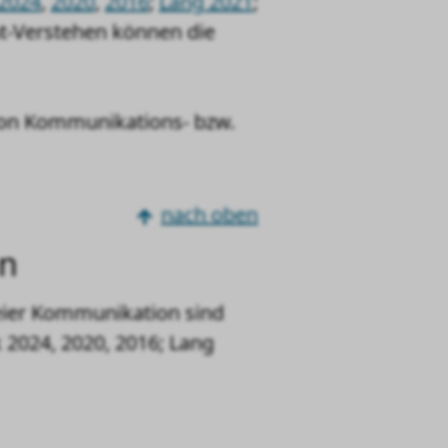
 2024
,
2020
,
2016
;
Lang 2021
;
ht-Verstehen können die
on Kommunikations- bzw.
nach oben
en
reier Kommunikation sind
 2024, 2020, 2016; Lang