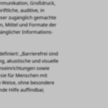
Kommunikation, Großdruck,
ftliche, auditive, in
eser zugänglich gemachte
n, Mittel und Formate der
gänglicher Informations-
efiniert:
„Barrierefrei sind
g, akustische und visuelle
nseinrichtungen sowie
 sie für Menschen mit
n Weise, ohne besondere
de Hilfe auffindbar,