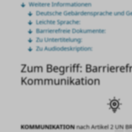
Weitere Informationen
Deutsche Gebärdensprache und Ge
Leichte Sprache:
Barrierefreie Dokumente:
Zu Untertitelung:
Zu Audiodeskription:
Zum Begriff: Barrieref
Kommunikation
KOMMUNIKATION
nach Artikel 2
UN
B