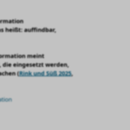
ormation
s heißt:
auffindbar,
formation meint
die eingesetzt werden,
achen (
Rink und Süß 2025
,
ation