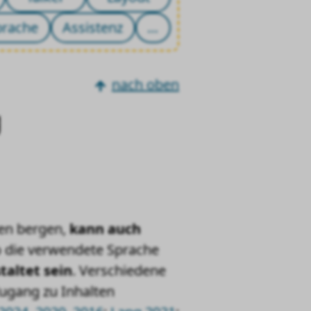
prache
Assistenz
…
nach oben
g
en bergen,
kann auch
so die verwendete Sprache
taltet sein
. Verschiedene
ugang zu Inhalten