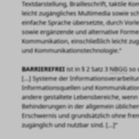
Textdarstellung, Brailleschrift, taktile 
leicht zugängliches Multimedia sowie schri
einfache Sprache übersetzte, durch Vorl
sowie ergänzende und alternative Forme
Kommunikation, einschließlich leicht zu
und Kommunikationstechnologie.“
BARRIEREFREI
ist in § 2 Satz 3
NBGG
so d
[…] Systeme der Informationsverarbeitun
Informationsquellen und Kommunikatio
andere gestaltete Lebensbereiche, wenn
Behinderungen in der allgemein übliche
Erschwernis und grundsätzlich ohne frem
zugänglich und nutzbar sind. […]“