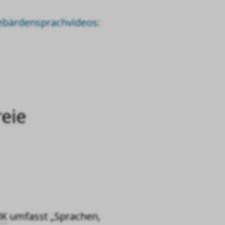
bärdensprachvideos:
reie
RK
umfasst
„Sprachen,