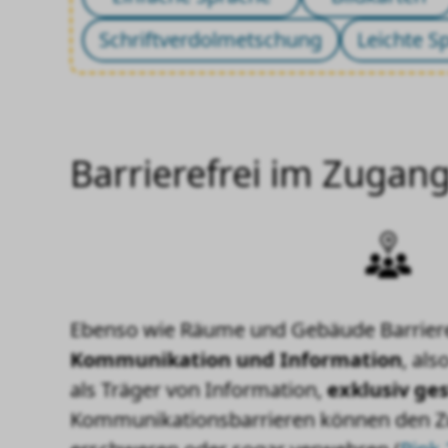
Schriftverdolmetschung
Leichte S
Barrierefrei im Zugan
Ebenso wie Räume und Gebäude Barrier
Kommunikation und Information
, al
als Träger von Information,
exklusiv ges
Kommunikationsbarrieren können den Z