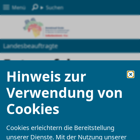
Menü
Suchen
Landesbeauftragte
Entwurf der
Hinweis zur
Niedersächsischen
Verwendung von
Verordnung zur
Cookies
Schaffung
barrierefreier
Cookies erleichtern die Bereitstellung
unserer Dienste. Mit der Nutzung unserer