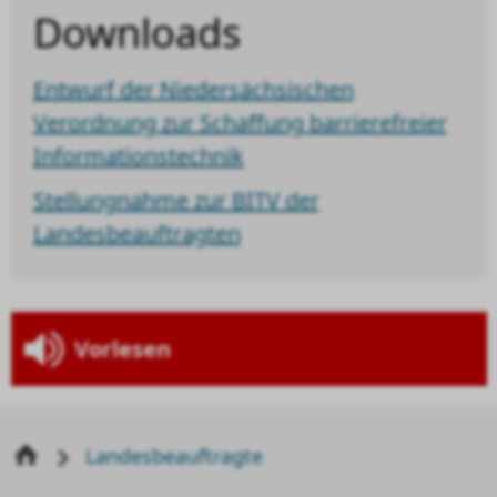
Downloads
Entwurf der Niedersächsischen
Verordnung zur Schaffung barrierefreier
Informationstechnik
Stellungnahme zur BITV der
Landesbeauftragten
Vorlesen
Landesbeauftragte