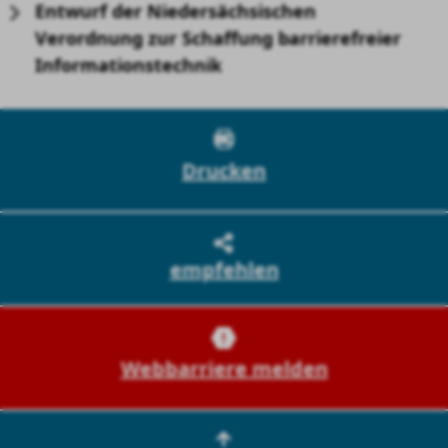
Entwurf der Niedersächsischen
Verordnung zur Schaffung barrierefreier
Informationstechnik
Drucken
empfehlen
Webbarriere melden