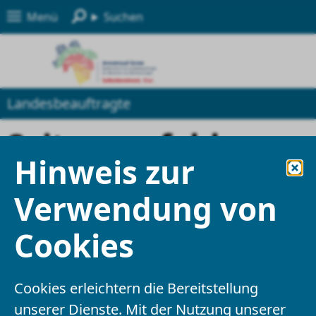
Menü
Suchen
Landesbeauftragte
Seite empfehlen
Hinweis zur
Felder mit einem * sind Pflichtfelder und
Verwendung von
müssen ausgefüllt werden
Cookies
Ihre Angaben
Cookies erleichtern die Bereitstellung
Empfänger
*
unserer Dienste. Mit der Nutzung unserer