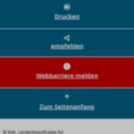
Drucken
empfehlen
Webbarriere melden
Zum Seitenanfang
© Nds. Landesbeauftragte für