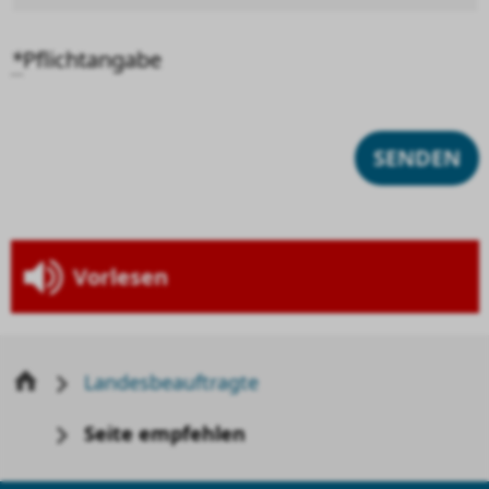
*
Pflichtangabe
Vorlesen
Landesbeauftragte
Seite empfehlen