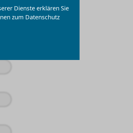
serer Dienste erklären Sie
nd müssen ausgefüllt werden
ionen zum Datenschutz