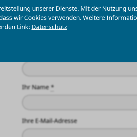
Seite empfehlen
reitstellung unserer Dienste. Mit der Nutzung un
Felder mit einem * sind Pflichtfelder u
 dass wir Cookies verwenden. Weitere Informat
enden Link:
Datenschutz
Ihre Angaben
Empfänger
*
Ihr Name
*
Ihre E-Mail-Adresse