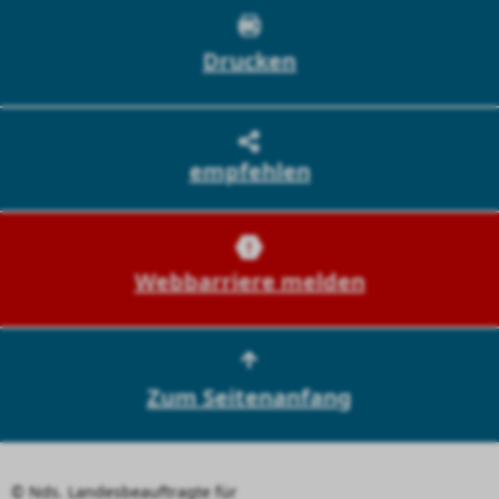
Drucken
empfehlen
Webbarriere melden
Zum Seitenanfang
© Nds. Landesbeauftragte für