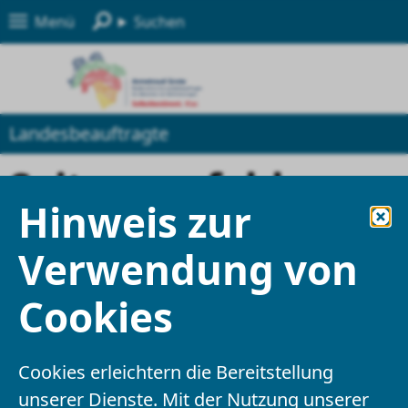
Menü
Suchen
Landesbeauftragte
Seite empfehlen
Hinweis zur
Felder mit einem * sind Pflichtfelder und
Verwendung von
müssen ausgefüllt werden
Cookies
Ihre Angaben
Cookies erleichtern die Bereitstellung
Empfänger
*
unserer Dienste. Mit der Nutzung unserer