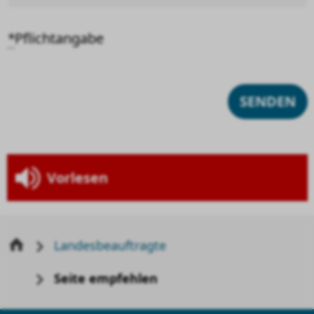
*
Pflichtangabe
Vorlesen
Landesbeauftragte
Seite empfehlen