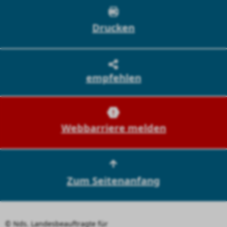
Drucken
empfehlen
Webbarriere melden
Zum Seitenanfang
© Nds. Landesbeauftragte für