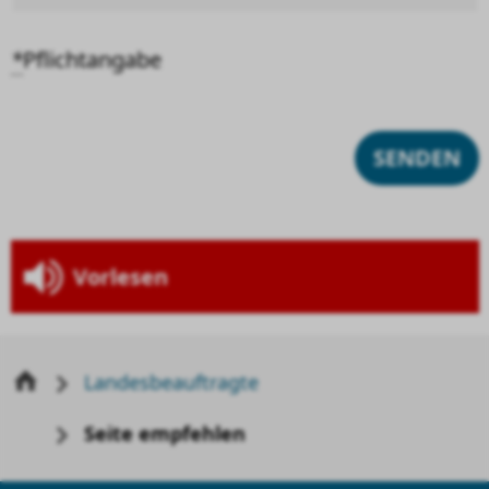
*
Pflichtangabe
Vorlesen
Landesbeauftragte
Seite empfehlen