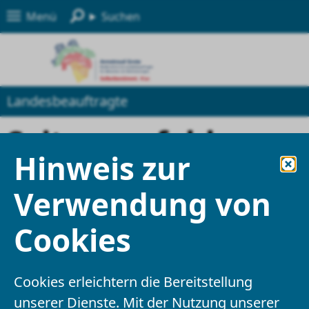
Menü
Suchen
Landesbeauftragte
Seite empfehlen
Hinweis zur
Felder mit einem * sind Pflichtfelder und
Verwendung von
müssen ausgefüllt werden
Cookies
Ihre Angaben
Cookies erleichtern die Bereitstellung
Empfänger
*
unserer Dienste. Mit der Nutzung unserer